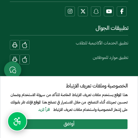
تطبيقات الجوال
تطبيق الخدمات الأكاديمية للطلاب
تطبيق موارد للموظفين
الخصوصية وملفات تعريف الارتباط
هذا الموقع يستخدم ملفات تعريف الارتباط الخاصة للتأكد من سهولة الاستخدام وضمان
تحسين تجربتك أثناء التصفح، من خلال الاستمرار في تصفح هذا الموقع فإنك تقر بقبولك
Menu Copyright
الشروط والأحكام
سياسة الخصوصية
الموقع الجغرافي
خريطة الموقع
على إشعار الخصوصية واستخدام ملفات تعريف الارتباط
اقرأ المزيد
جميع الحقوق محفوظة لجامعة الأمير سطام بن عبد العزيز © 2026
أوافق
تم تطويره وصيانته بواسطة [الإدارة العامة لتقنية المعلومات]