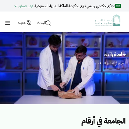
جاوز إلى المحتوى الرئيسي
موقع حكومي رسمي تابع لحكومة المملكة العربية السعودية
كيف تتحقق
البحث
English
لصورة
ا
جامعة رائدة
تُسهم في تطوير المعرفة.
الجامعة في أرقام