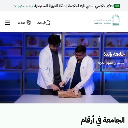
جاوز إلى المحتوى الرئيسي
موقع حكومي رسمي تابع لحكومة المملكة العربية السعودية
كيف تتحقق
البحث
English
لصورة
ا
جامعة رائدة
تُسهم في تطوير المعرفة.
الجامعة في أرقام