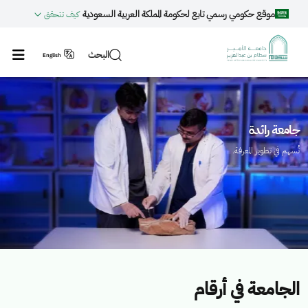
جاوز إلى المحتوى الرئيسي
موقع حكومي رسمي تابع لحكومة المملكة العربية السعودية
كيف تتحقق
البحث
English
لصورة
ا
جامعة رائدة
تُسهم في تطوير المعرفة.
الجامعة في أرقام