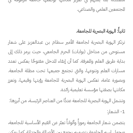
المجتمعين العلمي والصناعي.
ثانياً: الهوية البصرية للجامعة.
ترتكز الهوية البصرية لجامعة الأمير سطام بن عبدالعزيز على شعار
مستوحى من مداخل (بوابات) الحرم الجامعي، حيث يرمز ذلك إلى
بداية طريق العلم والمعرفة. كما أن إبقاء المدخل مفتوحًا يعكس تعدد
مسارات العلم وتنوعها، والتي تجتمع جميعها تحت مظلة الجامعة.
وبصورة عامة، تعكس الهوية البصرية للجامعة رؤيتها وقيمها، وتعزز
مكانتها بصفتها مؤسسة تعليمية رائدة.
وتشمل الهوية البصرية للجامعة عددًا من العناصر الرئيسة، من أبرزها:
1- الشعار:
يتضمن شعار الجامعة رموزاً وألواناً تعبّر عن القيم الأساسية للجامعة،
ويحمل اسم الجامعة بتصميم يجمع بين الأصالة والحداثة. كما يمكن