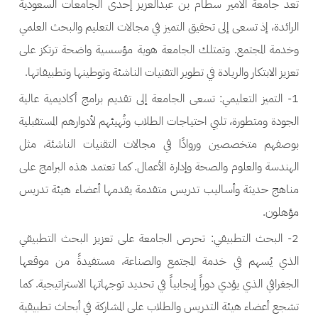
تُعد جامعة الأمير سطام بن عبدالعزيز إحدى الجامعات السعودية
الرائدة، إذ تسعى إلى تحقيق التميز في مجالات التعليم والبحث العلمي
وخدمة المجتمع. وتمتلك الجامعة هوية مؤسسية واضحة ترتكز على
تعزيز الابتكار والريادة في تطوير التقنيات الناشئة وتوطينها وتطبيقاتها.
1- التميز التعليمي: تسعى الجامعة إلى تقديم برامج أكاديمية عالية
الجودة ومتطورة، تلبي احتياجات الطلاب وتُهيئهم لأدوارهم المستقبلية
بوصفهم متخصصين وروادًا في مجالات التقنيات الناشئة، مثل
الهندسة والعلوم والصحة وإدارة الأعمال. كما تعتمد هذه البرامج على
مناهج حديثة وأساليب تدريس متقدمة يقدمها أعضاء هيئة تدريس
مؤهلون.
2- البحث التطبيقي: تحرص الجامعة على تعزيز البحث التطبيقي
الذي يُسهم في خدمة المجتمع والصناعة، مستفيدةً من موقعها
الجغرافي الذي يؤدي دوراً إيجابياً في تحديد توجهاتها الاستراتيجية. كما
تشجع أعضاء هيئة التدريس والطلاب على المشاركة في أبحاث تطبيقية