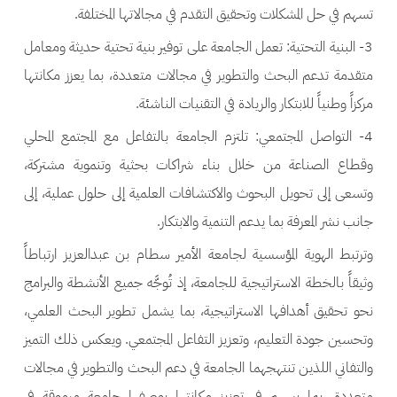
تسهم في حل المشكلات وتحقيق التقدم في مجالاتها المختلفة.
3- البنية التحتية: تعمل الجامعة على توفير بنية تحتية حديثة ومعامل
متقدمة تدعم البحث والتطوير في مجالات متعددة، بما يعزز مكانتها
مركزاً وطنياً للابتكار والريادة في التقنيات الناشئة.
4- التواصل المجتمعي: تلتزم الجامعة بالتفاعل مع المجتمع المحلي
وقطاع الصناعة من خلال بناء شراكات بحثية وتنموية مشتركة،
وتسعى إلى تحويل البحوث والاكتشافات العلمية إلى حلول عملية، إلى
جانب نشر المعرفة بما يدعم التنمية والابتكار.
وترتبط الهوية المؤسسية لجامعة الأمير سطام بن عبدالعزيز ارتباطاً
وثيقاً بالخطة الاستراتيجية للجامعة، إذ تُوجَّه جميع الأنشطة والبرامج
نحو تحقيق أهدافها الاستراتيجية، بما يشمل تطوير البحث العلمي،
وتحسين جودة التعليم، وتعزيز التفاعل المجتمعي. ويعكس ذلك التميز
والتفاني اللذين تنتهجهما الجامعة في دعم البحث والتطوير في مجالات
متعددة، بما يسهم في تعزيز مكانتها بوصفها جامعة مرموقة في