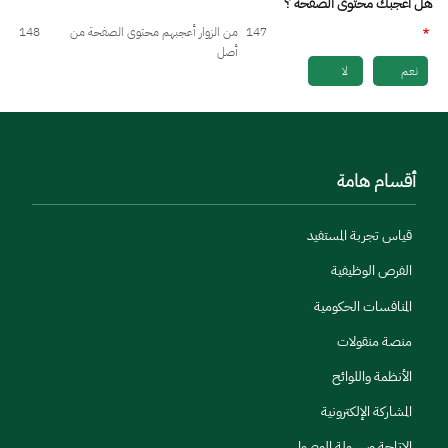
هل أعجبك محتوى الصفحة ؟
147
من الزوار أعجبهم محتوى الصفحة من
148
أصل
نعم
لا
أقسام هامة
قياس تجربة المستفيد
الفرص الوظيفية
المنافسات الحكومية
منصة منقولات
الأنظمة واللوائح
المشاركة الإلكترونية
الإتاحة وسهولة الوصول