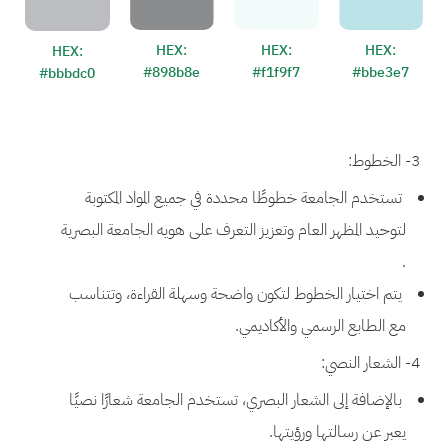
HEX:
HEX:
HEX:
HEX:
#898b8e
#f1f9f7
#bbe3e7
#bbbdc0
3- الخطوط:
تستخدم الجامعة خطوطًا محددة في جميع المواد المكتوبة
لتوحيد المظهر العام وتعزيز التعرف على هويه الجامعة البصرية
.
يتم اختيار الخطوط لتكون واضحة وسهلة القراءة، وتتناسب
مع الطابع الرسمي والأكاديمي.
4- الشعار النصي:
بالإضافة إلى الشعار البصري، تستخدم الجامعة شعارًا نصيًا
يعبر عن رسالتها ورؤيتها.