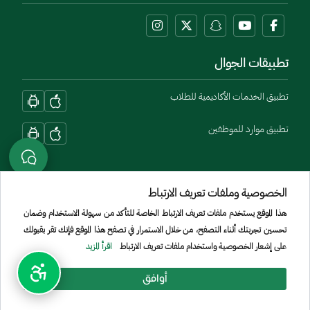
تطبيقات الجوال
تطبيق الخدمات الأكاديمية للطلاب
تطبيق موارد للموظفين
الخصوصية وملفات تعريف الارتباط
هذا الموقع يستخدم ملفات تعريف الارتباط الخاصة للتأكد من سهولة الاستخدام وضمان
تحسين تجربتك أثناء التصفح، من خلال الاستمرار في تصفح هذا الموقع فإنك تقر بقبولك
Menu Copyright
الشروط والأحكام
سياسة الخصوصية
الموقع الجغرافي
خريطة الموقع
على إشعار الخصوصية واستخدام ملفات تعريف الارتباط
اقرأ المزيد
جميع الحقوق محفوظة لجامعة الأمير سطام بن عبد العزيز © 2026
أوافق
تم تطويره وصيانته بواسطة [الإدارة العامة لتقنية المعلومات]