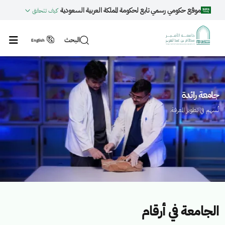
جاوز إلى المحتوى الرئيسي
موقع حكومي رسمي تابع لحكومة المملكة العربية السعودية
كيف تتحقق
البحث
English
لصورة
ا
جامعة رائدة
تُسهم في تطوير المعرفة.
الجامعة في أرقام