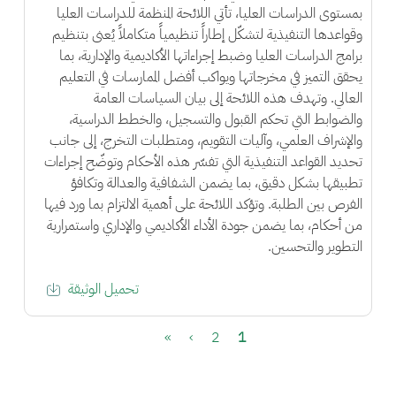
بمستوى الدراسات العليا، تأتي اللائحة المنظمة للدراسات العليا
وقواعدها التنفيذية لتشكّل إطاراً تنظيمياً متكاملاً يُعنى بتنظيم
برامج الدراسات العليا وضبط إجراءاتها الأكاديمية والإدارية، بما
يحقق التميز في مخرجاتها ويواكب أفضل الممارسات في التعليم
العالي. وتهدف هذه اللائحة إلى بيان السياسات العامة
والضوابط التي تحكم القبول والتسجيل، والخطط الدراسية،
والإشراف العلمي، وآليات التقويم، ومتطلبات التخرج، إلى جانب
تحديد القواعد التنفيذية التي تفسّر هذه الأحكام وتوضّح إجراءات
تطبيقها بشكل دقيق، بما يضمن الشفافية والعدالة وتكافؤ
الفرص بين الطلبة. وتؤكد اللائحة على أهمية الالتزام بما ورد فيها
من أحكام، بما يضمن جودة الأداء الأكاديمي والإداري واستمرارية
التطوير والتحسين.
تحميل الوثيقة
Pagination
الصفحة
Current page
الصفحة التالية
Last page
»
›
2
1