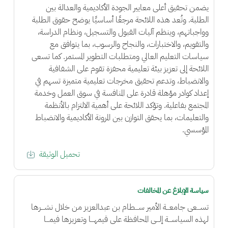
يضمن تحقيق أعلى معايير الجودة الأكاديمية والعدالة بين
الطلبة. وتُعد هذه اللائحة مرجعًا أساسيًا يوضح حقوق الطلبة
وواجباتهم، وينظم آليات القبول والتسجيل، ونظام الدراسة،
والتقويم، والاختبارات، والنجاح والرسوب، بما يتوافق مع
سياسات التعليم العالي ومتطلبات التطوير المستمر. كما تسعى
اللائحة إلى تعزيز بيئة تعليمية محفزة تقوم على الشفافية
والانضباط، وتدعم تحقيق مخرجات تعليمية متميزة تسهم في
إعداد كوادر مؤهلة قادرة على المنافسة في سوق العمل وخدمة
المجتمع بفاعلية. وتؤكد اللائحة على أهمية الالتزام بالأنظمة
والتعليمات، بما يحقق التوازن بين المرونة الأكاديمية والانضباط
المؤسسي.
تحميل الوثيقة
سياسة الإبلاغ عن المخالفات
تســـعى جامعـــة الأمير ســـطام بن عبدالعزيز من خلال نشـــرها
لهذه السياســـة إلـــى المحافظة على قيمهـــا وتعزيزها فيمـــا