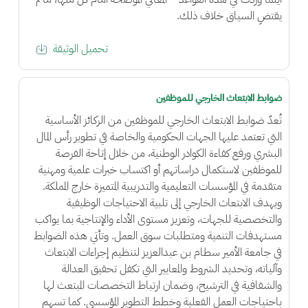
يقتضِ السياق خلاف ذلك.
تحميل الوثيقة
ضوابط الابتعاث الخارجي للموظفين
تُعدّ ضوابط الابتعاث الخارجي للموظفين من الركائز الأساسية
التي تعتمد عليها الجهات الحكومية والخاصة في تطوير رأس المال
البشري ورفع كفاءة الكوادر الوطنية، من خلال إتاحة الفرصة
للموظفين لاستكمال دراساتهم أو اكتساب خبرات علمية ومهنية
متقدمة في المؤسسات التعليمية والتدريبية المتميزة خارج المملكة.
ويهدف الابتعاث الخارجي إلى تلبية الاحتياجات الوظيفية
والتخصصية للجهات، وتعزيز مستوى الأداء والإنتاجية بما يواكب
مستهدفات التنمية ومتطلبات سوق العمل. وتأتي هذه الضوابط
في جامعة الأمير سطام بن عبدالعزيز لتنظيم إجراءات الابتعاث
وآلياته، وتحديد الشروط والمعايير التي تكفل تحقيق العدالة
والشفافية في الترشيح، وضمان ارتباط التخصصات المبتعث لها
باحتياجات العمل الفعلية وخطط التطوير المؤسسي. كما تسهم