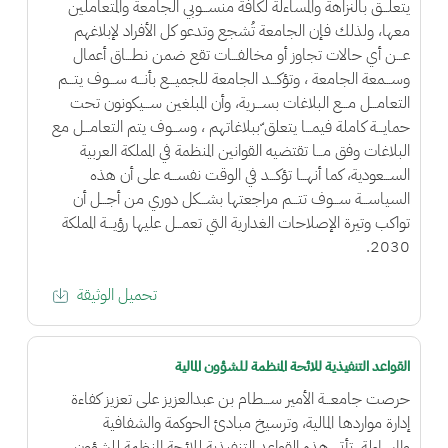
يتعلـــق بالنزاهة والمساءلة لكافة منســـوبي الجامعة والمتعاملين
معها، ولذلك فإن الجامعة تُشجع وتدعو كل الأفراد لإبلاغهم
عـــن أي حالات تجاوز أو مخالفـــات تقع ضمن نطـــاق أعمال
وســـمعة الجامعة ، وتؤكـــد الجامعة للجميـــع بأنـــه ســـوف يتـــم
التعامـــل مـــع البلاغات بســـرية، وأن المبلغين ســـيكونون تحت
حمايـــة كاملة فيمـــا يتعلق ّببلاغاتهم ، وســـوف يتم التعامـــل مع
البلاغات وفق مـــا تقتضيه القوانين المنظمة في المملكة العربية
الســـعودية، كما أنهـــا تؤكـــد في الوقت نفســـه على أن هذه
السياســـة ســـوف تتـــم مراجعتها بشـــكل دوري من أجـــل أن
تواكب وتيرة الإصلاحات الغدارية التي تعمـــل عليها رؤيـــة المملكة
2030.
تحميل الوثيقة
القواعد التنفيذية للائحة المنظمة للشؤون المالية
حرصت جامعـــة الأمير ســـطام بن عبدالعزيز على تعزيز كفاءة
إدارة مواردها المالية، وترسيخ مبادئ الحوكمة والشفافية
والمساءلة، تأتي هذه القواعد التنفيذية للائحة المنظمة للشؤون