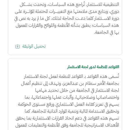
التنظيمية للاستثمار. تُراجع هذه السياسات، وتحدث بشــــكل
دوري، ويتابع مدى ملاءمتها مع التغييــــرات المحتملة المؤثــــرة علـى
دورة الاســـتثمار كلما دعـــت الحاجة لذلك. كل ما لم يرد به نص في
هذه السياسات؛ يطبق بشأنه الأنظمة واللوائح والقرارات المعمول
بها في الجامعة.
تحميل الوثيقة
القواعد المنظمة لدور لجنة الاستثمار
تُسمى هذه القواعد بـ القواعد المنظمة لعمل لجنة الاستثمار
بجامعة الأمير سطام بن عبدالعزيز، وتهدف إلى تنظيم أعمال
لجنة الاستثمار في الجامعة من خلال تحديد مهامها
واختصاصاتها وصلاحياتها، وآليات عملها واجتماعاتها، بما
يسهم في تعزيز كفاءة العمل الاستثماري ورفع مستوى الحوكمة
وتحقيق الاستدامة المالية وتنمية الموارد الذاتية للجامعة. كما
تسهم هذه القواعد في دعم اتخاذ القرارات الاستثمارية بما يحقق
الأهداف الاستراتيجية للجامعة وفق الأنظمة والتعليمات المعمول