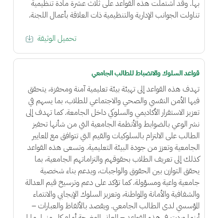
بها. وقد اشتملت هذه القواعد على ثلاث عشرة مادة تنظيمية
تناولت الجوانب الإدارية والتنظيمية ذات العلاقة بأعمال اللجنة.
تحميل الوثيقة
قواعد السلوك والانضباط للطالب الجامعي
تهدف هذه القواعد إلى تهيئة بيئة تعليمية آمنة ومحفزة، يتحقق
فيها الأمن النفسي والصحي والاجتماعي للطلاب، بما يسهم في
تعزيز الاستقرار الأكاديمي والسلوكي داخل الجامعة. كما تهدف إلى
نشر الوعي بالضوابط والأنظمة الجامعية التي من شأنها تحفيز
الطالب على الالتزام بالسلوكيات والقيم التي تتوافق مع المعايير
الجامعية وتعزز من جودة البيئة التعليمية. وتسعى هذه القواعد
كذلك إلى تعريف الطلاب بحقوقهم والتزاماتهم الجامعية، بما
يحقق التوازن بين الحقوق والواجبات، ويدعم بناء شخصية
جامعية واعية ومسؤولة. كما تؤكد على دعم وترسيخ قيم العدالة
والشفافية والأمانة والمواطنة، وتعزيز السلوك الإيجابي والانتماء
المؤسسي لدى الطالب الجامعي. ويقصد بالألفاظ والعبارات –
أينما وردت في هذه القواعد – المعاني الموضحة أمام كل منها، ما لم