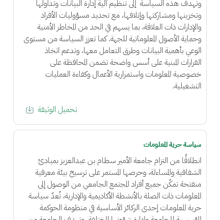
وتهدف هذه السياسة إلى تنظيم آلية إدارة البيانات وتداولها
وتخزينها ومشاركتها وإتلافها، مع تحديد مسؤوليات الأفراد
والإدارات ذات العلاقة، بما يسهم في الحد من المخاطر الأمنية
وحماية الأصول المعلوماتية للجهة. كما تعزز السياسة من مستوى
الوعي بأهمية البيانات وطرق التعامل معها، وتدعم اتخاذ
القرارات المبنية على أسس واضحة تضمن المحافظة على
خصوصية المعلومات واستمرارية الأعمال وكفاءة العمليات
التشغيلية.
تحميل الوثيقة
سياسة حرية المعلومات
انطلاقًا من التزام جامعة الأمير سطام بن عبدالعزيز بمبادئ
الشفافية والمساءلة، وحرصها المستمر على ترسيخ بيئة معرفية
منفتحة تمكّن جميع أفراد المجتمع الجامعي من الوصول إلى
المعلومات ذات الصلة بالأنشطة الأكاديمية والإدارية، تُعدّ سياسة
حرية المعلومات إحدى الركائز الأساسية في منظومة الحوكمة
المؤسسية للجامعة وإدارة شؤونها المختلفة. وتهدف الجامعة من