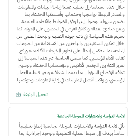
خلال هذه السياسة إلى تنظيم عملية إتاحة البيانات والمعلومات
والمصادر المرتبطة ببرامجها وخدماتها وأنشطتها المختلفة، بما
يضمن سهولة الوصول إليها وفق الضوابط والأنظمة المعتمدة،
ويعزز مبادئ العدالة وتكافؤ الفرص في الحصول على المعرفة. كما
تسهم هذه السياسة في دعم جودة التعليم والبحث العلمي من
خلال تمكين المستفيدين والباحثين من الاستفادة من المعلومات
المتاحة، بما ينعكس إيجابًا على تطوير المخرجات الأكاديمية ورفع
كفاءة الأداء المؤسسي. كما تسعى الجامعة عبر هذه السياسة إلى
تعزيز الثقة بين المجتمع الأكاديمي ومؤسساتها المختلفة، وترسيخ
ثقافة الإفصاح المسؤول، بما يدعم الشفافية ويعزز فاعلية العمل
المؤسسي، ويواكب أفضل الممارسات في إدارة المعلومات وحوكمتها.
تحميل الوثيقة
لائحة الدراسة والاختبارات للمرحلة الجامعية
تأتي لائحة الدراسة والاختبارات للمرحلة الجامعية إطاراً تنظيمياً
شاملاً يهدف إلى ضبط العملية التعليمية وتوحيد إجراءاتها، بما