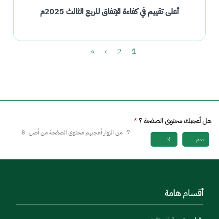
أعلى تقييم في كفاءة الإنفاق للربع الثالث 2025م
Pagination
الصفحة
Current page
الصفحة التالية
Last page
»
›
2
1
هل أعجبك محتوى الصفحة ؟
7
من الزوار أعجبهم محتوى الصفحة من أصل
8
نعم
لا
أقسام هامة