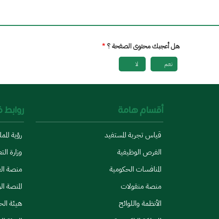
هل أعجبك محتوى الصفحة ؟
نعم
لا
أقسام هامة
روابط 
قياس تجربة المستفيد
رؤية المملكة
الفرص الوظيفية
وزارة الت
المنافسات الحكومية
منصة الق
منصة منقولات
المنصة ال
الأنظمة واللوائح
هيئة الح