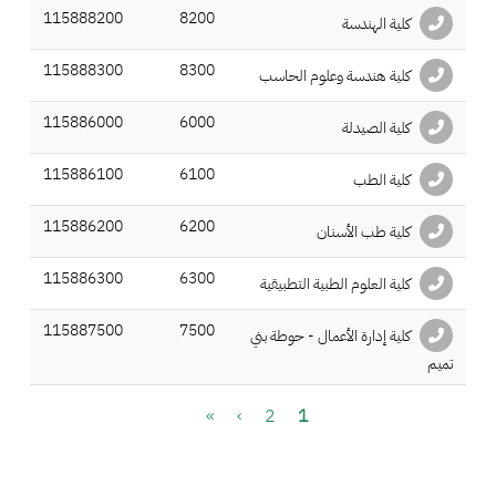
115888200
8200
كلية الهندسة
115888300
8300
كلية هندسة وعلوم الحاسب
115886000
6000
كلية الصيدلة
115886100
6100
كلية الطب
115886200
6200
كلية طب الأسنان
115886300
6300
كلية العلوم الطبية التطبيقية
115887500
7500
كلية إدارة الأعمال - حوطة بني
تميم
Pagination
الصفحة
Current page
الصفحة التالية
Last page
»
›
2
1