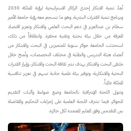
تُعدّ تنمية الابتكار إحدى الركائز الاستراتيجية لرؤية المملكة 2030
وبرنامج تنمية القدرات البشرية، وهو ما تنسجم معه رؤية جامعة الأمير
سطام بن عبدالعزيز في دعم البحث العلمي والابتكار وتعزيز اقتصاد
المعرفة من خلال بيئة بحثية وتقنية محفزة. وانطلاقاً من ذلك،
استحدثت الجامعة جوائز سنوية للمتميزين في البحث والابتكار من
أعضاء هيئة التدريس والطلبة في مختلف التخصصات، وتُمنح خلال
ملتقى البحث والابتكار بهدف نشر ثقافة البحث والابتكار، وإبراز القدرات
البحثية والابتكارية، وتوفير بيئة علمية جاذبة تسهم في تعزيز تنافسية
المملكة عالمياً.
وتتولى اللجنة الإشرافية بالجامعة وضع ضوابط وآليات التقديم
للجوائز، فيما تشرف اللجنة العلمية على إجراءات التحكيم والمفاضلة
بين المتقدمين وفق المعايير المعتمدة لكل جائزة.
الصورة