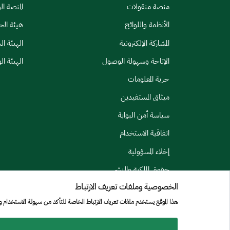
منصة منقولات
المنصة ال
الأنظمة واللوائح
هيئة الح
المشاركة الإلكترونية
الهيئة ا
الإتاحة وسهولة الوصول
الهيئة ال
حرية المعلومات
ميثاق المستفيدين
سياسة أمن البوابة
اتفاقية الاستخدام
إخلاء المسؤولية
حقوق الملكية والنشر
الخصوصية وملفات تعريف الارتباط
Menu Copyright
الشروط والأحكام
سياسة الخصوصية
الموقع الجغرافي
خريطة الموقع
هذا الموقع يستخدم ملفات تعريف الارتباط الخاصة للتأكد من سهولة الاستخدام 
جميع الحقوق محفوظة لجامعة الأمير سطام بن عبد العزيز © 2026