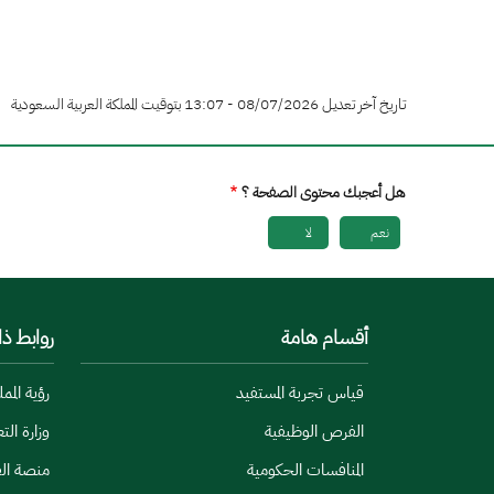
تاريخ آخر تعديل 08/07/2026 - 13:07 بتوقيت المملكة العربية السعودية
هل أعجبك محتوى الصفحة ؟
نعم
لا
أقسام هامة
روابط ذ
قياس تجربة المستفيد
رؤية المملكة
الفرص الوظيفية
وزارة الت
المنافسات الحكومية
منصة الق