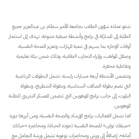
تدعو عمادة شؤون الطلاب بجامعة الأمير سطام بن عبدالعزيز جميع
الطلبة إلى المشاركة في برامج وأنشطة صيفية متنوعة، تهدف إلى استثمار
أوقات الإجازة بما يسهم في تنمية المهارات، وتعزيز الصحة النفسية،
وصقل المواهب، وإثراء التجارب الطلابية، وذلك ضمن بيئة تعليمية
وتفاعلية محفزة.
وتتضمن الأنشطة أربعة مسارات رئيسة، تشمل البطولات الرياضية
التي تضم بطولة الصالات السداسية، وبطولة الشطرنج، وبطولة
البلوت، إلى جانب برامج الموهوبين التي تتضمن المعسكر التدريبي للطلبة
الموهوبين.
كما تشمل الفعاليات برامج الإرشاد والصحة النفسية، ومن أبرزها دورة
«صيفك توازن» للصحة النفسية (جودة الحياة)، ومحاضرة «حياتك
أمانة»، إضافةً إلى ورش ومحاضرات توعوية تشمل ورشة التعامل مع