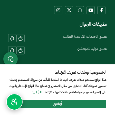
تطبيقات الجوال
تطبيق الخدمات الأكاديمية للطلاب
تطبيق موارد للموظفين
الخصوصية وملفات تعريف الارتباط
هذا الموقع يستخدم ملفات تعريف الارتباط الخاصة للتأكد من سهولة الاستخدام وضمان
تحسين تجربتك أثناء التصفح، من خلال الاستمرار في تصفح هذا الموقع فإنك تقر بقبولك
Menu Copyright
الشروط والأحكام
سياسة الخصوصية
الموقع الجغرافي
خريطة الموقع
على إشعار الخصوصية واستخدام ملفات تعريف الارتباط
اقرأ المزيد
جميع الحقوق محفوظة لجامعة الأمير سطام بن عبد العزيز © 2026
أوافق
تم تطويره وصيانته بواسطة [الإدارة العامة لتقنية المعلومات]