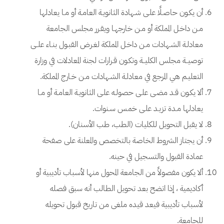
أن يكـون حاصـلًا علـى شـهادة الثانويـة العامـة أو مـا يعادلها
مـن داخـل المملكة أو مـن خارجهـا ويقـرر مجلس الجامعة
معادلـة الشـهادات مـن داخـل المملكة لغـرض القبـول بنـاء علــى
توصيــة مجلس الكليــة وتكـون قـرارات لجنة المعادلات في وزارة
التعليـم هي المرجع في معادلـة الشـهادات مـن خـارج المملكة.
ألا يكـون قـد مضـى علـى حصولـه علـى الثانويـة العامـة أو مـا
يعادلها مـدة تزيـد علـى خمـس سـنوات.
لا يقبل التحويل للكليات (الطب، طب الأسنان).
أن يجتاز الشروط الخاصة بالتخصص والمعلنة على صفحة
عمادة القبول والتسجيل في حينه.
ألا يكون مفصولاً من الجامعة المحول منها لأسباب تأديبية أو
أكاديمية ، إذا اتضح بعد تحويل الطالب أنه سبق فصله
لأسباب تأديبية فيعد قيده ملغى من تاريخ قبول تحويله
للجامعة.